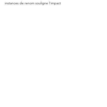
instances de renom souligne l'impact 
significatif de MUNTU et de la 
communauté afro-descendante du Canada 
dans le domaine de l'économie sociale et 
solidaire à l'échelle mondiale.
Nous sommes impatients…
Show More
info@fondation
muntu.org
CONTACT US