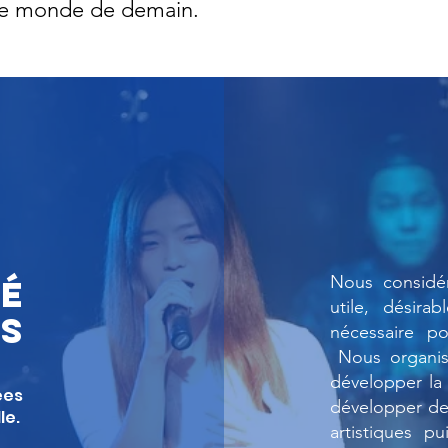
e le monde de demain.
Nous considér
TÉ
utile, désira
ts
nécessaire p
Nous organiso
développer la 
ées
développer de
le.
artistiques 