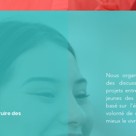
Nous organ
des discuss
E
projets entr
jeunes des
basé sur l’
ruire des
volonté de c
mieux le viv