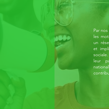
Par nos 
les moti
un rése
et impl
sociale.
leur p
nation
contrib