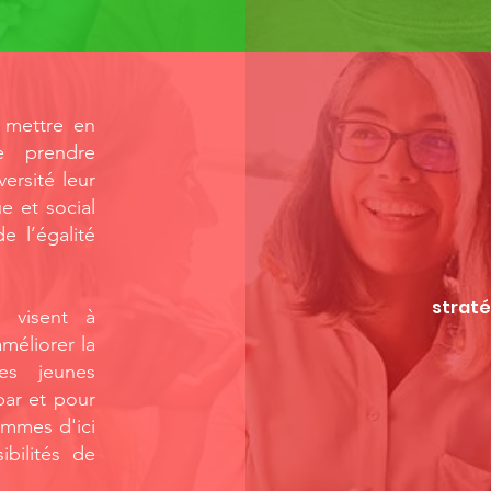
 mettre en
re prendre
ersité leur
 et social
 l’égalité
strat
 visent à
méliorer la
es jeunes
par et pour
emmes d'ici
ibilités de