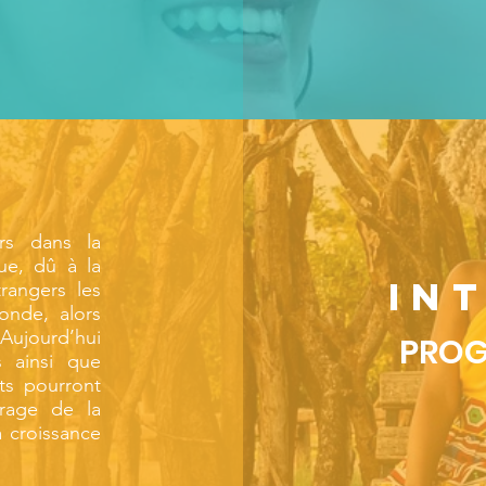
irs dans la
ue, dû à la
IN
rangers les
onde, alors
 Aujourd’hui
PROG
s ainsi que
ts pourront
irage de la
 croissance