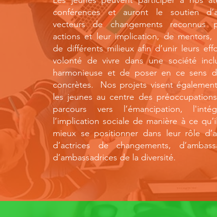
Les jeunes peuvent participer à nos ate
conférences et auront le soutien d’a
vecteurs de changements reconnus p
actions et leur implication, de mentors,
de différents milieux afin d’unir leurs effo
volonté de vivre dans une société inclu
harmonieuse et de poser en ce sens d
concrètes. Nos projets visent égalemen
les jeunes au centre des préoccupations
parcours vers l’émancipation, l'inté
l’implication sociale de manière à ce qu’i
mieux se positionner dans leur rôle d’
d’actrices de changements, d’ambass
d’ambassadrices de la diversité.