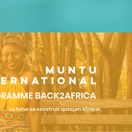
MUNTU
TERNATIONAL
RAMME BACK2AFRICA
Le futur se construit aussi en Afrique