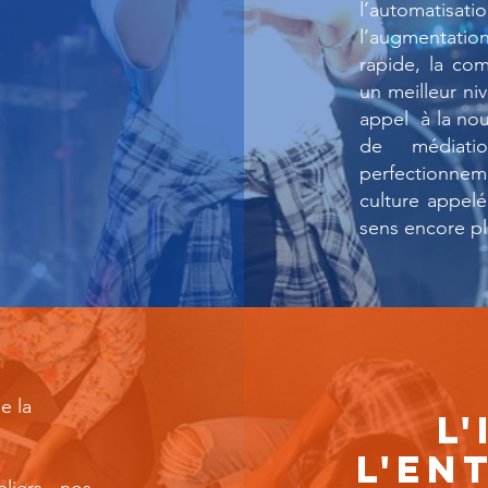
l’automatisa
l’augmentatio
rapide, la co
un meilleur ni
appel à la no
de médiatio
perfectionnem
culture appel
sens encore pl
e la
L'
L'EN