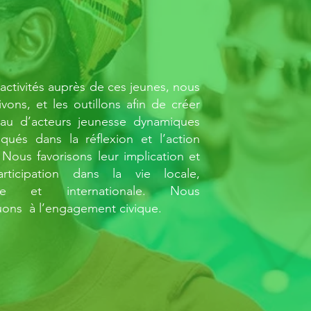
activités auprès de ces jeunes, nous
vons, et les outillons afin de créer
au d’acteurs jeunesse dynamiques
iqués dans la réflexion et l’action
 Nous favorisons leur implication et
articipation dans la vie locale,
ale et internationale. Nous
uons à l’engagement civique.