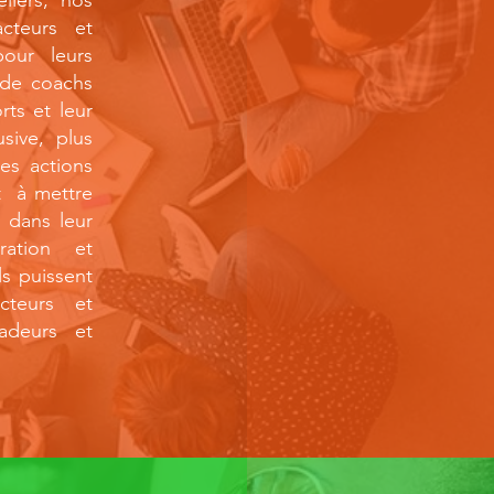
liers, nos
cteurs et
our leurs
 de coachs
rts et leur
sive, plus
es actions
t à mettre
 dans leur
gration et
ls puissent
acteurs et
adeurs et