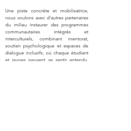
Une piste concrète et mobilisatrice, 
nous voulons avec d'autres partenaires 
du milieu instaurer des programmes 
communautaires intégrés et 
interculturels, combinant mentorat, 
soutien psychologique et espaces de 
dialogue inclusifs, où chaque étudiant 
et jeunes peuvent se sentir entendu, 
protégé et valorisé. Chaque 
investissement dans ces initiatives est 
un pas vers une société qui reconnaît la 
dignité et le potentiel de tous ses 
jeunes.
Comme le souligne 
Cathia Cariotte
, 
Co-Fondatrice et Présidente de 
MUNTU :"On ne peut pas demander 
aux jeunes de ne pas se laisser 